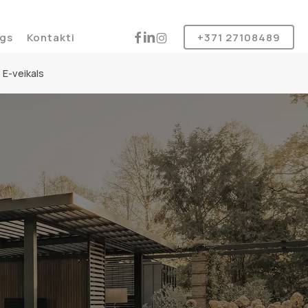
Produkt
instagram
facebook
linkedin
gs
Kontakti
+371 27108489
E-veikals