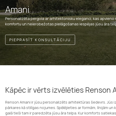
Amani
Personalizēta pergola ar arhitektonisku eleganci, kas apvieno 
komfortu un neierobežotas pielāgošanas iespējas jūsu āra tel
PIEPRASĪT KONSULTĀCIJU
Kāpēc ir vērts izvēlēties Renson
Renson Amani ir jūsu personalizēts arhitektūras šedevrs. Jūs i
pārkares kā stilīgas nojumes. Spēlējieties ar formām, līnijām un
galā tieši tam ir paredzēta jūsu āra telpa. Kur komforts satieka