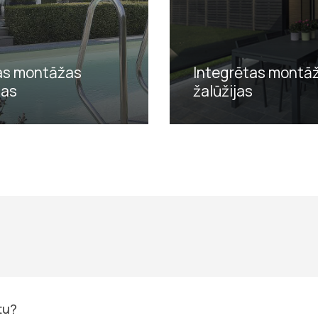
as montāžas
Integrētas montā
jas
žalūžijas
tu?