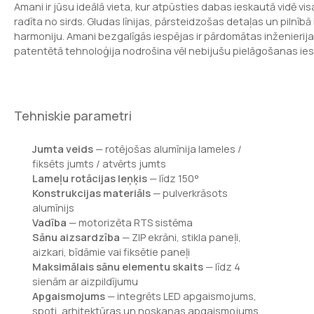
Amani ir jūsu ideālā vieta, kur atpūsties dabas ieskautā vidē v
radīta no sirds. Gludas līnijas, pārsteidzošas detaļas un pilnīb
harmoniju. Amani bezgalīgās iespējas ir pārdomātas inženierija
patentētā tehnoloģija nodrošina vēl nebijušu pielāgošanas ies
Tehniskie parametri
Jumta veids
— rotējošas alumīnija lameles /
fiksēts jumts / atvērts jumts
Lameļu rotācijas leņķis
— līdz 150°
Konstrukcijas materiāls
— pulverkrāsots
alumīnijs
Vadība
— motorizēta RTS sistēma
Sānu aizsardzība
— ZIP ekrāni, stikla paneļi,
aizkari, bīdāmie vai fiksētie paneļi
Maksimālais sānu elementu skaits
— līdz 4
sienām ar aizpildījumu
Apgaismojums
— integrēts LED apgaismojums,
spoti, arhitektūras un noskaņas apgaismojums