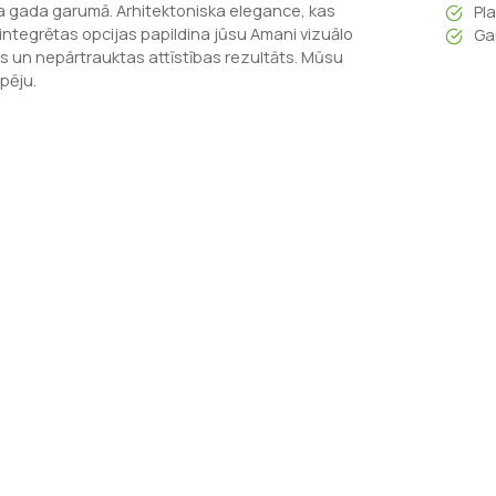
isa gada garumā. Arhitektoniska elegance, kas
Pl
ā integrētas opcijas papildina jūsu Amani vizuālo
Ga
s un nepārtrauktas attīstības rezultāts. Mūsu
pēju.