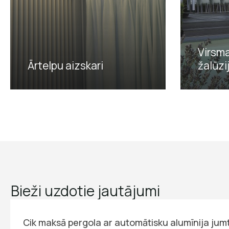
Virsm
Ārtelpu aizskari
žalūzi
Bieži uzdotie jautājumi
Cik maksā pergola ar automātisku alumīnija jum