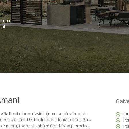
mieru,
pai
 Amani
Galve
zvēlaties kolonnu izvietojumu un pievienojat
Gl
 konstrukcijām. Uzdrošinieties domāt citādi. Galu
Pe
s ar mieru, rodas vislabākā āra dzīves pieredze.
Pe