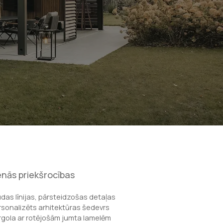
nās priekšrocības
udas līnijas, pārsteidzošas detaļas
rsonalizēts arhitektūras šedevrs
rgola ar rotējošām jumta lamelēm