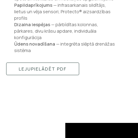
Papildaprīkojums
— infrasarkanais sildītājs,
lietus un vēja sensori, Protecto® aizsardzības
profils
Dizaina iespējas
— pārbīdītas kolonnas,
pārkares, divu krāsu apdare, individuāla
konfigurācija
Ūdens novadīšana
— integrēta slēptā drenāžas
sistēma
LEJUPIELĀDĒT PDF