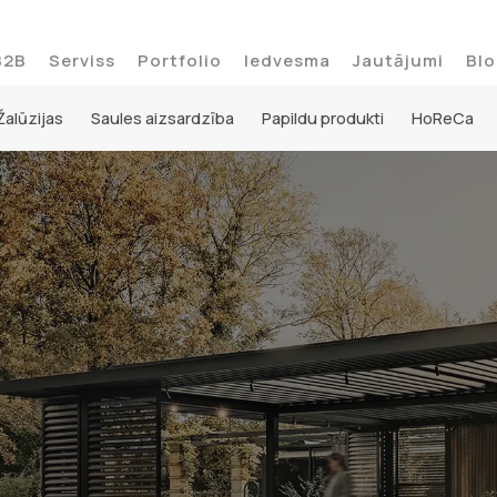
B2B
Serviss
Portfolio
Iedvesma
Jautājumi
Blo
Žalūzijas
Saules aizsardzība
Papildu produkti
HoReCa