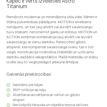
Kāpēc ir vērts izvēlēties Astro
Titanium
Piemērots modernai un minimālisma stila videi. Rāmim ir
titāna pulverkrāsas pārklājums. MOTION ir ievelkams
risinājums, un tas ļauj atvērt vai aizvērt saulessargu
tuvu stabam, nenoņemot galdu un krēslus. MOTION un
ACTION sistēmas kombinācija ļauj atvērt vai aizvērt
saulessargu ar vienu darbību. Pateicoties gāzes
atsperei, kas kompensē saulessarga svaru, tas ir ļoti
viegls. Konstrukcija nodrošina stabilitāti un uzticamu
darbību dažādos laikapstākļos. Plašā materiālu un krāsu
izvēle ļauj to viegli pielāgot jebkurai ārtelpai.
Galvenās priekšrocības
Salokāms pie kājas
360° rotācija ap kāju
Atvēršana/aizvēršana ar rokturi un gāzes
atsperi
Nerūsējošā tērauda un niķelēta misiņa skrūves