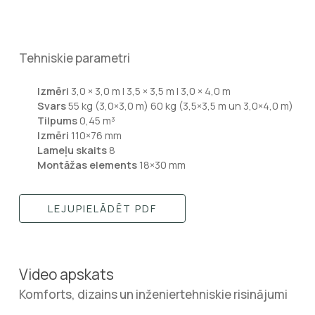
Tehniskie parametri
Izmēri
3,0 × 3,0 m | 3,5 × 3,5 m | 3,0 × 4,0 m
Svars
55 kg (3,0×3,0 m) 60 kg (3,5×3,5 m un 3,0×4,0 m)
Tilpums
0,45 m³
Izmēri
110×76 mm
Lameļu skaits
8
Montāžas elements
18×30 mm
LEJUPIELĀDĒT PDF
Video apskats
Komforts, dizains un inženiertehniskie risinājumi