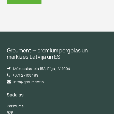
Groument
—
premium
pergolas
un
markīzes
Latvijā
un
ES
Mūkusalas iela 15A, Rīga, LV-1004
+371 27108489
info@groument.lv
Sadaļas
Par mums
B2B