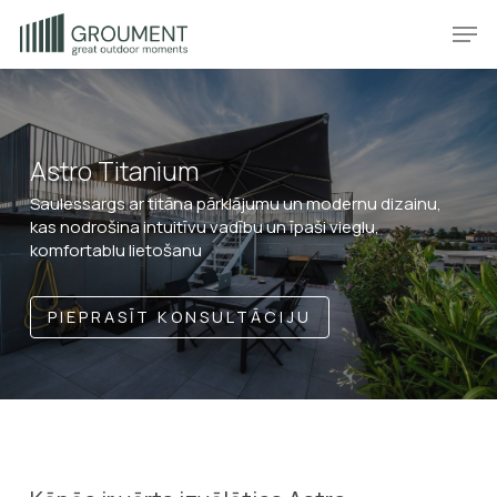
Skip
Produkt
Prod
to
main
content
Astro Titanium
Saulessargs ar titāna pārklājumu un modernu dizainu,
kas nodrošina intuitīvu vadību un īpaši vieglu,
komfortablu lietošanu
PIEPRASĪT KONSULTĀCIJU