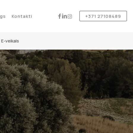
Produkt
instagram
facebook
linkedin
gs
Kontakti
+371 27108489
E-veikals