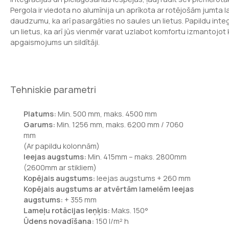
Pergola ir viedota no alumīnija un aprīkota ar rotējošām jumta 
daudzumu, ka arī pasargāties no saules un lietus. Papildu integ
un lietus, ka arī jūs vienmēr varat uzlabot komfortu izmantojot 
apgaismojums un sildītāji.
Tehniskie parametri
Platums:
Min. 500 mm, maks. 4500 mm
Garums:
Min. 1256 mm, maks. 6200 mm / 7060
mm
(Ar papildu kolonnām)
Ieejas augstums:
Min. 415mm – maks. 2800mm
(2600mm ar stikliem)
Kopējais augstums:
Ieejas augstums + 260 mm
Kopējais augstums ar atvērtām lamelēm Ieejas
augstums:
+ 355 mm
Lameļu rotācijas leņķis:
Maks. 150°
Ūdens novadīšana:
150 l/m² h