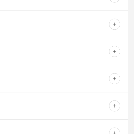
dus maksu var nokrāsot jebkurā RAL krāsā.
ēlaties pēc iespējas precīzāk saskaņot esošo krāsu,
parametri un pulvera ražošanas partiju atšķirības vienmēr