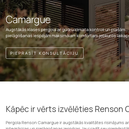
Camargue
Augstākās klases pergola ar gudru klimata kontroli un plašām
pielāgošanas iespējām maksimālam komfortam jebkuros laikap
PIEPRASĪT KONSULTĀCIJU
Kāpēc ir vērts izvēlēties Renson
Pergola Renson Camargue ir augstākās kvalitātes risinājums ar
integrācijas un pielāgošanas iespējas, ļauj radīt sev piemērotā