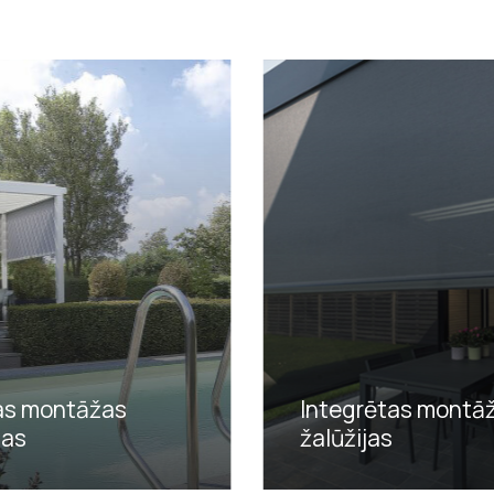
as montāžas
Integrētas montā
jas
žalūžijas