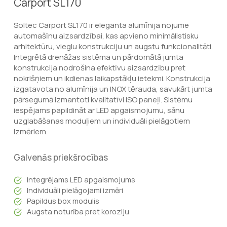
Carport SL170
Soltec Carport SL170 ir eleganta alumīnija nojume
automašīnu aizsardzībai, kas apvieno minimālistisku
arhitektūru, vieglu konstrukciju un augstu funkcionalitāti.
Integrētā drenāžas sistēma un pārdomātā jumta
konstrukcija nodrošina efektīvu aizsardzību pret
nokrišņiem un ikdienas laikapstākļu ietekmi. Konstrukcija
izgatavota no alumīnija un INOX tērauda, savukārt jumta
pārsegumā izmantoti kvalitatīvi ISO paneļi. Sistēmu
iespējams papildināt ar LED apgaismojumu, sānu
uzglabāšanas moduļiem un individuāli pielāgotiem
izmēriem.
Galvenās priekšrocības
Integrējams LED apgaismojums
Individuāli pielāgojami izmēri
Papildus box modulis
Augsta noturība pret koroziju