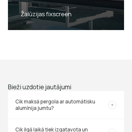
Žalūzijas fixscreen
Bieži uzdotie jautājumi
Cik maksā pergola ar automātisku
alumīnija jumtu?
Izmaksas ir atkarīgas no tādiem faktoriem kā:
Cik ilgā laikā tiek izgatavota un