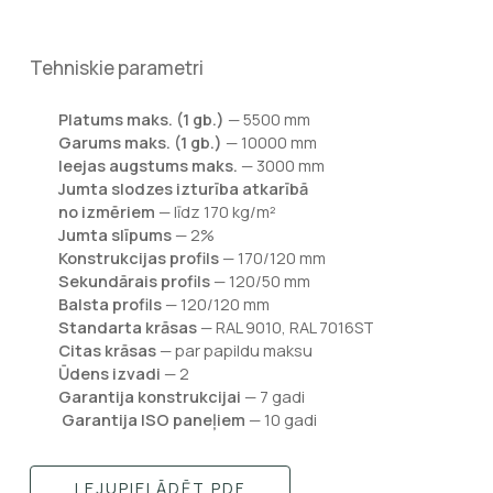
Tehniskie parametri
Platums maks. (1 gb.)
— 5500 mm
Garums maks. (1 gb.)
— 10000 mm
Ieejas augstums maks.
— 3000 mm
Jumta slodzes izturība atkarībā
no izmēriem
— līdz 170 kg/m²
Jumta slīpums
— 2%
Konstrukcijas profils
— 170/120 mm
Sekundārais profils
— 120/50 mm
Balsta profils
— 120/120 mm
Standarta krāsas
— RAL 9010, RAL 7016ST
Citas krāsas
— par papildu maksu
Ūdens izvadi
— 2
Garantija konstrukcijai
— 7 gadi
Garantija ISO paneļiem
— 10 gadi
LEJUPIELĀDĒT PDF