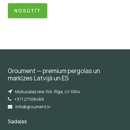
Groument
—
premium
pergolas
un
markīzes
Latvijā
un
ES
Mūkusalas iela 15A, Rīga, LV-1004
+371 27108489
info@groument.lv
Sadaļas