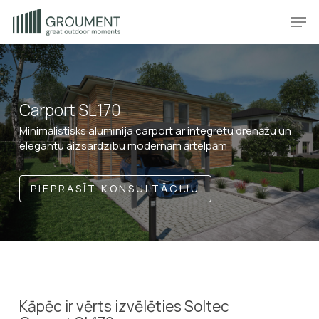
Skip
Produkt
Prod
to
main
content
Carport SL170
Minimālistisks alumīnija carport ar integrētu drenāžu un
elegantu aizsardzību modernām ārtelpām
PIEPRASĪT KONSULTĀCIJU
Kāpēc ir vērts izvēlēties Soltec