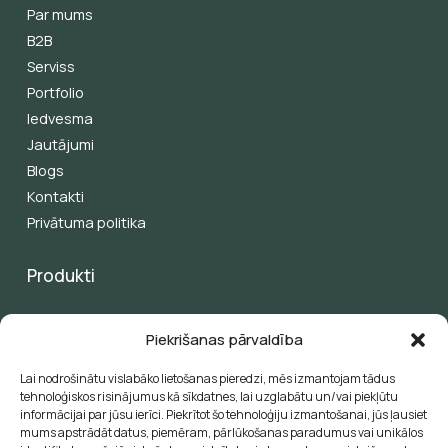
Par mums
B2B
Serviss
Portfolio
Iedvesma
Jautājumi
Blogs
Kontakti
Privātuma politika
Produkti
Pergolas
Piekrišanas pārvaldība
Žalūzijas
Saules aizsardzība
Lai nodrošinātu vislabāko lietošanas pieredzi, mēs izmantojam tādus
Saulessargi
tehnoloģiskos risinājumus kā sīkdatnes, lai uzglabātu un/vai piekļūtu
informācijai par jūsu ierīci. Piekrītot šo tehnoloģiju izmantošanai, jūs ļausiet
Papildu produkti
mums apstrādāt datus, piemēram, pārlūkošanas paradumus vai unikālos