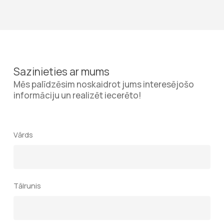
bieži vien tās uzstādīšana tiek izvērtēta kā
pašvaldību.
investīcija.
Sazinieties ar mums
Mēs palīdzēsim noskaidrot jums interesējošo
informāciju un realizēt iecerēto!
Vārds
Tālrunis