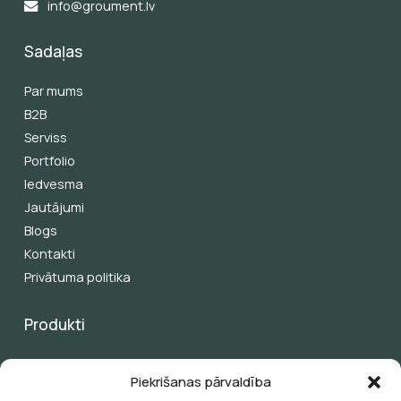
info@groument.lv
Sadaļas
Par mums
B2B
Serviss
Portfolio
Iedvesma
Jautājumi
Blogs
Kontakti
Privātuma politika
Produkti
Pergolas
Piekrišanas pārvaldība
Žalūzijas