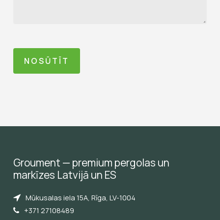
Groument
—
premium
pergolas
un
markīzes
Latvijā
un
ES
Mūkusalas iela 15A, Rīga, LV-1004
+371 27108489