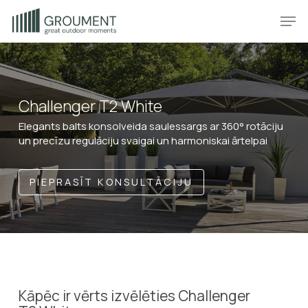
Skip
Produkt
Prod
to
main
content
Challenger T2 White
Elegants balts konsolveida saulessargs ar 360° rotāciju
un precīzu regulāciju svaigai un harmoniskai ārtelpai
PIEPRASĪT KONSULTĀCIJU
Kāpēc ir vērts izvēlēties Challenger