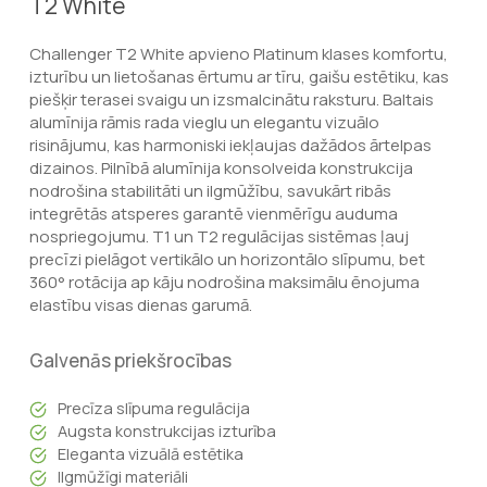
T2 White
Challenger T2 White apvieno Platinum klases komfortu,
izturību un lietošanas ērtumu ar tīru, gaišu estētiku, kas
piešķir terasei svaigu un izsmalcinātu raksturu. Baltais
alumīnija rāmis rada vieglu un elegantu vizuālo
risinājumu, kas harmoniski iekļaujas dažādos ārtelpas
dizainos. Pilnībā alumīnija konsolveida konstrukcija
nodrošina stabilitāti un ilgmūžību, savukārt ribās
integrētās atsperes garantē vienmērīgu auduma
nospriegojumu. T1 un T2 regulācijas sistēmas ļauj
precīzi pielāgot vertikālo un horizontālo slīpumu, bet
360° rotācija ap kāju nodrošina maksimālu ēnojuma
elastību visas dienas garumā.
Galvenās priekšrocības
Precīza slīpuma regulācija
Augsta konstrukcijas izturība
Eleganta vizuālā estētika
Ilgmūžīgi materiāli