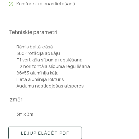
Komforts ikdienas lietošanā
Tehniskie parametri
Rāmis baltā krāsā
360° rotācija ap kāju
T1 vertikāla slīpuma regulēšana
T2 horizontāla slīpuma regulēšana
86×53 alumīnija kāja
Lieta alumīnija rokturis
Audumu nostiepjošas atsperes
Izmēri
3m x 3m
LEJUPIELĀDĒT PDF