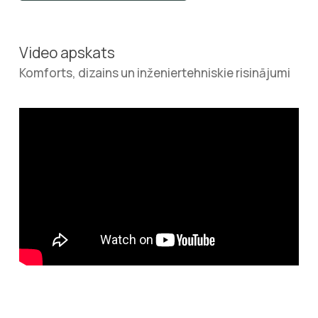
Video apskats
Komforts, dizains un inženiertehniskie risinājumi