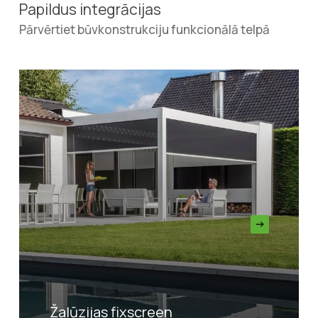
Papildus integrācijas
Pārvērtiet būvkonstrukciju funkcionālā telpā
Žalūzijas fixscreen