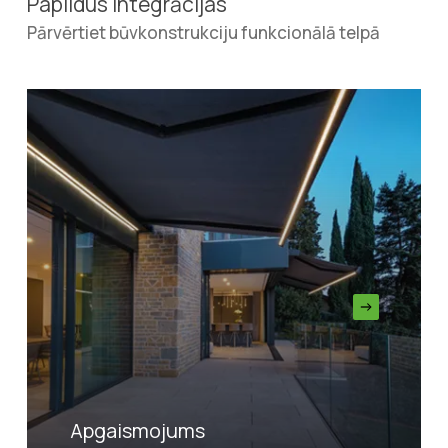
Papildus integrācijas
Pārvērtiet būvkonstrukciju funkcionālā telpā
Apgaismojums