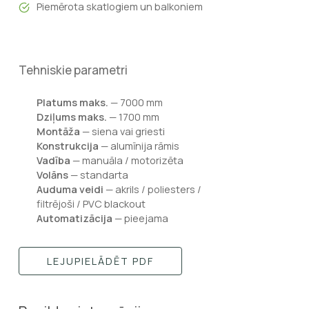
Piemērota skatlogiem un balkoniem
Tehniskie parametri
Platums maks.
— 7000 mm
Dziļums maks.
— 1700 mm
Montāža
— siena vai griesti
Konstrukcija
— alumīnija rāmis
Vadība
— manuāla / motorizēta
Volāns
— standarta
Auduma veidi
— akrils / poliesters /
filtrējoši / PVC blackout
Automatizācija
— pieejama
LEJUPIELĀDĒT PDF