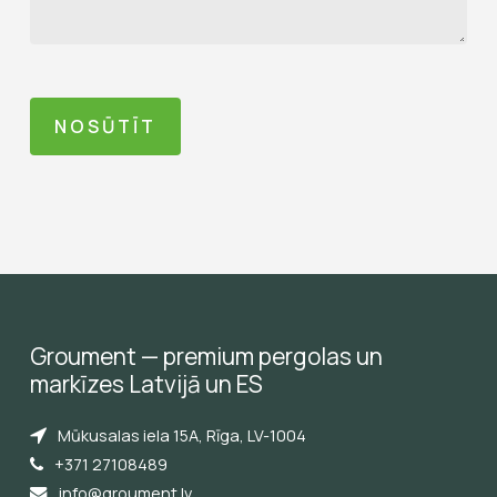
Groument
—
premium
pergolas
un
markīzes
Latvijā
un
ES
Mūkusalas iela 15A, Rīga, LV-1004
+371 27108489
info@groument.lv