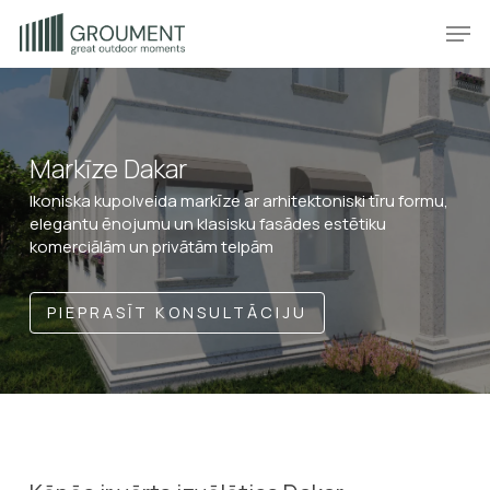
Skip
Produkt
Prod
to
main
content
Markīze Dakar
Ikoniska kupolveida markīze ar arhitektoniski tīru formu,
elegantu ēnojumu un klasisku fasādes estētiku
komerciālām un privātām telpām
PIEPRASĪT KONSULTĀCIJU