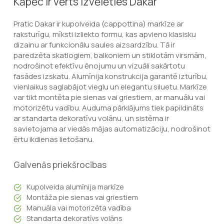
Kāpēc ir vērts izvēlēties Dakar
Pratic Dakar ir kupolveida (cappottina) markīze ar
raksturīgu, mīksti izliekto formu, kas apvieno klasisku
dizainu ar funkcionālu saules aizsardzību. Tā ir
paredzēta skatlogiem, balkoniem un stiklotām virsmām,
nodrošinot efektīvu ēnojumu un vizuāli sakārtotu
fasādes izskatu. Alumīnija konstrukcija garantē izturību,
vienlaikus saglabājot vieglu un elegantu siluetu. Markīze
var tikt montēta pie sienas vai griestiem, ar manuālu vai
motorizētu vadību. Auduma pārklājums tiek papildināts
ar standarta dekoratīvu volānu, un sistēma ir
savietojama ar viedās mājas automatizāciju, nodrošinot
ērtu ikdienas lietošanu.
Galvenās priekšrocības
Kupolveida alumīnija markīze
Montāža pie sienas vai griestiem
Manuāla vai motorizēta vadība
Standarta dekoratīvs volāns