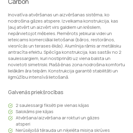
Carbon
Inovatīva atvēršanas un aizvēršanas sistēma, ko
nodrošina gāzes atspere. Izvelkama konstrukcija, kas
ļauj atvērt un aizvērt virs galdiem un krēsliem,
nepārvietojot mēbeles. Piemērots jebkurai videi un
ieteicams komerciālai lietošanai (bāros, restorānos,
viesnīcās un terases ēkās). Alumīnija rāmis ar metālisku
antracīta efektu. Spēcīga konstrukcija, kas sastāv no 2
saulessargiem, kuri nostiprināti uz viena balsta un
novietoti simetriski. Plašā ēnas zona nodrošina komfortu
lielākām āra telpām. Konstrukcija garantē stabilitāti un
ilgmūžību intensīvā lietošanā.
Galvenās priekšrocības
2 saulessargi fiksēti pie vienas kājas
Salokāms pie kājas
Atvēršana/aizvēršana ar rokturi un gāzes
atsperi
Nerūsējošā tērauda un niķelēta misiņa skrūves