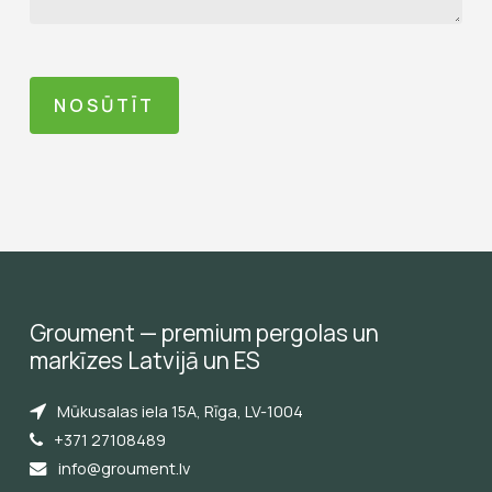
Groument
—
premium
pergolas
un
markīzes
Latvijā
un
ES
Mūkusalas iela 15A, Rīga, LV-1004
+371 27108489
info@groument.lv