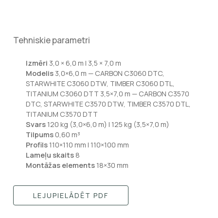
Tehniskie parametri
Izmēri
3,0 × 6,0 m | 3,5 × 7,0 m
Modelis
3,0×6,0 m — CARBON C3060 DTC,
STARWHITE C3060 DTW, TIMBER C3060 DTL,
TITANIUM C3060 DTT 3,5×7,0 m — CARBON C3570
DTC, STARWHITE C3570 DTW, TIMBER C3570 DTL,
TITANIUM C3570 DTT
Svars
120 kg (3,0×6,0 m) | 125 kg (3,5×7,0 m)
Tilpums
0,60 m³
Profils
110×110 mm | 110×100 mm
Lameļu skaits
8
Montāžas elements
18×30 mm
LEJUPIELĀDĒT PDF