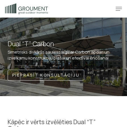
Skip
Produkt
Prod
to
main
content
Dual “T” Carbon
Simetrisks divkāršs saulessargs ar Carbon apdari un
izvelkamu konstrukciju plašai un efektīvai ēnošanai
PIEPRASĪT KONSULTĀCIJU
Kāpēc ir vērts izvēlēties Dual “T”