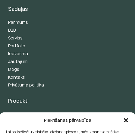
Sadaļas
Par mums
B2B
Serviss
Portfolio
Iedvesma
Jautājumi
Blogs
Kontakti
Privātuma politika
Produkti
Pergolas
Piekrišanas pārvaldība
Žalūzijas
Saules aizsardzība
Lai nodrošinātu vislabāko lietošanas pieredzi, mēs izmantojam tādus