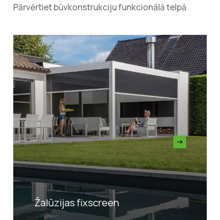
Pārvērtiet būvkonstrukciju funkcionālā telpā
Žalūzijas fixscreen