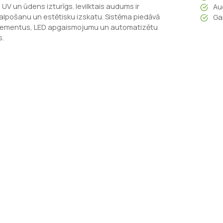
V un ūdens izturīgs. Ievilktais audums ir
Aug
 kalpošanu un estētisku izskatu. Sistēma piedāvā
Ga
 elementus, LED apgaismojumu un automatizētu
s.