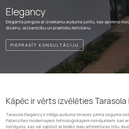
Elegancy
Eleganta pergola ar izvelkamu auduma jumtu, kas apvieno mo
dizainu, aizsardzību un praktisku lietošanu
PIEPRASĪT KONSULTĀCIJU
Kāpēc ir vērts izvēlēties Tarasola
Tarasola Elegancy ir stilīga auduma terases jumta seguma sis
Pateicoties modernajiem tehnoloģiskajiem risinājumiem, kas ievie
risinājums, kas var saplūst ar lielāko daļu arhitektūras stilu. Alu