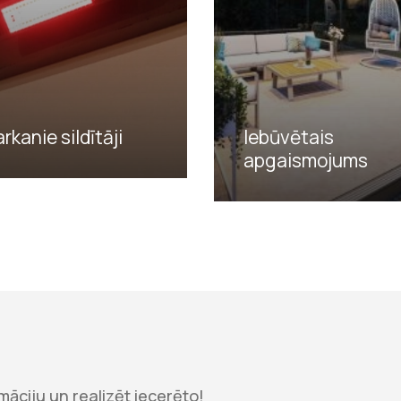
rkanie sildītāji
Iebūvētais
apgaismojums
āciju un realizēt iecerēto!