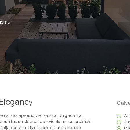
dernu
 Elegancy
Galve
tēma, kas apvieno vienkāršību un greznību.
Au
sti tās struktūrā, tas ir vienkāršs un praktisks
Ju
mīnija konstrukcija ir aprīkota ar izvelkamo
Pl