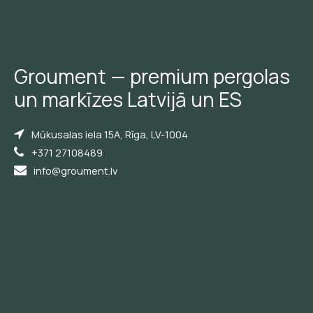
Groument
—
premium
pergolas
un
markīzes
Latvijā
un
ES
Mūkusalas iela 15A, Rīga, LV-1004
+371 27108489
info@groument.lv