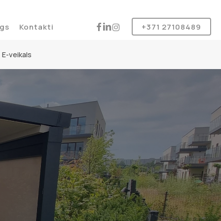
Produkt
instagram
facebook
linkedin
gs
Kontakti
+371 27108489
E-veikals