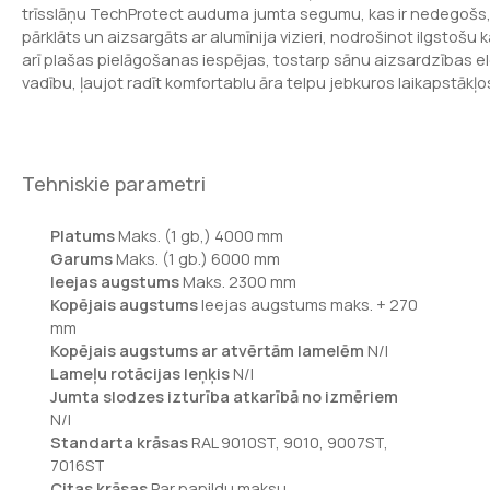
trīsslāņu TechProtect auduma jumta segumu, kas ir nedegošs, U
pārklāts un aizsargāts ar alumīnija vizieri, nodrošinot ilgstošu
arī plašas pielāgošanas iespējas, tostarp sānu aizsardzības
vadību, ļaujot radīt komfortablu āra telpu jebkuros laikapstākļo
Tehniskie parametri
Platums
Maks. (1 gb,) 4000 mm
Garums
Maks. (1 gb.) 6000 mm
Ieejas augstums
Maks. 2300 mm
Kopējais augstums
Ieejas augstums maks. + 270
mm
Kopējais augstums ar atvērtām lamelēm
N/I
Lameļu rotācijas leņķis
N/I
Jumta slodzes izturība atkarībā no izmēriem
N/I
Standarta krāsas
RAL 9010ST, 9010, 9007ST,
7016ST
Citas krāsas
Par papildu maksu