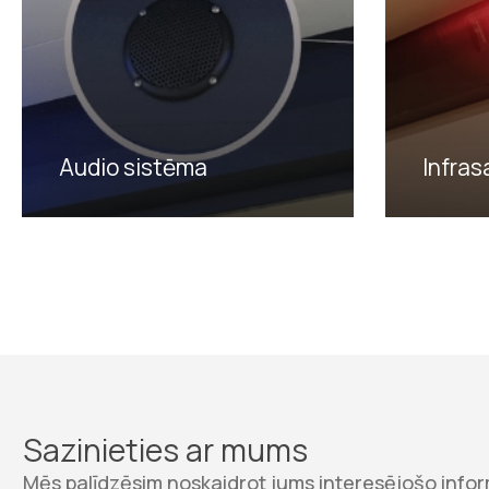
Audio sistēma
Infrasa
Sazinieties ar mums
Mēs palīdzēsim noskaidrot jums interesējošo inform