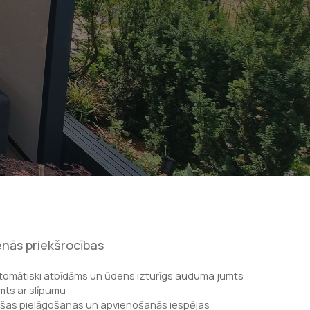
nās priekšrocības
tomātiski atbīdāms un ūdens izturīgs auduma jumts
mts ar slīpumu
ašas pielāgošanas un apvienošanās iespējas