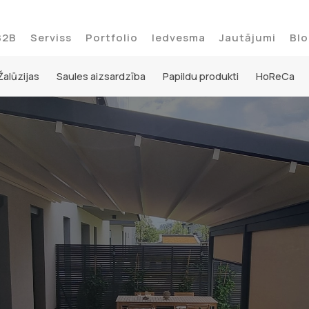
B2B
Serviss
Portfolio
Iedvesma
Jautājumi
Blo
Žalūzijas
Saules aizsardzība
Papildu produkti
HoReCa