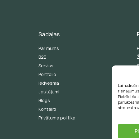
Sadaļas
Par mums
B2B
Serviss
Portfolio
Iedvesma
Lai nodrošin
risinājumus 
Jautājumi
Piekrītot šo
Blogs
E
pārlūkošanas
atsaucat sav
Kontakti
Privātuma politika
P