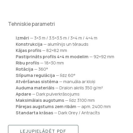
Tehniskie parametri
Izmēri
— 3×3 m / 3.5×3.5 m / 3×4 m / 4×4 m
Konstrukcija
— alumīnijs un tērauds
Kājas profils
— 82×82 mm
Pastiprināts profils 4×4 m modelim
— 92×92 mm
Ribu profils
— 18×30 mm
Rotācija
— 360°
Slīpuma regulācija
— līdz 60°
Atvēršanas sistēma
— manuāla ar kloķi
Auduma materiāls
— Dralon akrils 350 g/m²
Apdare
— Dark pulverkrāsojums
Maksimālais augstums
— līdz 3100 mm
Pārejas augstums zem ribām
— apm. 2400 mm
Standarta krāsas
— Dark Grey / Antracīts
LEJUPIELĀDĒT PDF