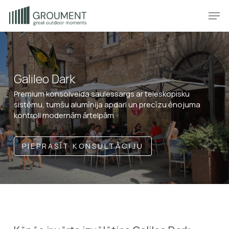
Skip
Produkt
Prod
to
main
content
Galileo Dark
Premium konsolveida saulessargs ar teleskopisku
sistēmu, tumšu alumīnija apdari un precīzu ēnojuma
kontroli modernām ārtelpām
PIEPRASĪT KONSULTĀCIJU