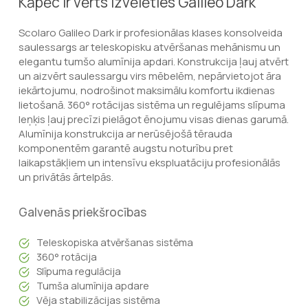
Kāpēc ir vērts izvēlēties Galileo Dark
Scolaro Galileo Dark ir profesionālas klases konsolveida
saulessargs ar teleskopisku atvēršanas mehānismu un
elegantu tumšo alumīnija apdari. Konstrukcija ļauj atvērt
un aizvērt saulessargu virs mēbelēm, nepārvietojot āra
iekārtojumu, nodrošinot maksimālu komfortu ikdienas
lietošanā. 360° rotācijas sistēma un regulējams slīpuma
leņķis ļauj precīzi pielāgot ēnojumu visas dienas garumā.
Alumīnija konstrukcija ar nerūsējošā tērauda
komponentēm garantē augstu noturību pret
laikapstākļiem un intensīvu ekspluatāciju profesionālās
un privātās ārtelpās.
Galvenās priekšrocības
Teleskopiska atvēršanas sistēma
360° rotācija
Slīpuma regulācija
Tumša alumīnija apdare
Vēja stabilizācijas sistēma