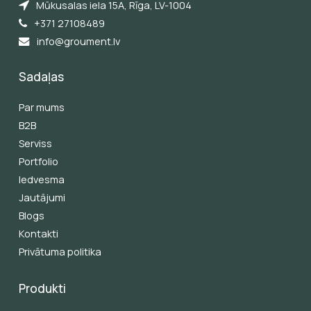
Mūkusalas iela 15A, Rīga, LV-1004
+371 27108489
info@groument.lv
Sadaļas
Par mums
B2B
Serviss
Portfolio
Iedvesma
Jautājumi
Blogs
Kontakti
Privātuma politika
Produkti