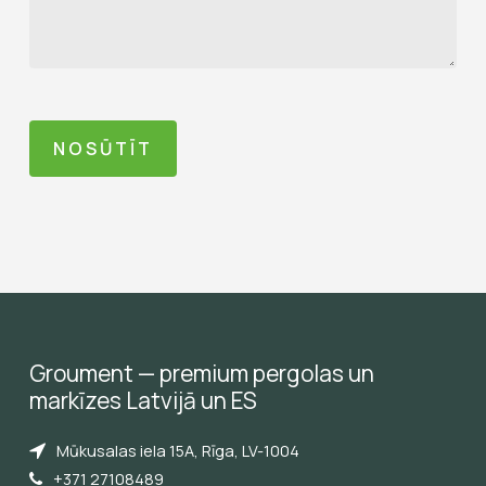
Groument
—
premium
pergolas
un
markīzes
Latvijā
un
ES
Mūkusalas iela 15A, Rīga, LV-1004
+371 27108489