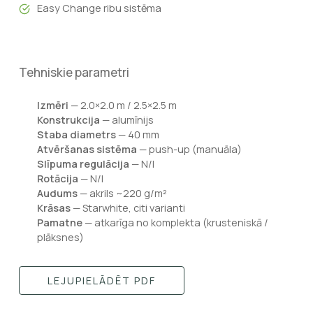
Easy Change ribu sistēma
Tehniskie parametri
Izmēri
— 2.0×2.0 m / 2.5×2.5 m
Konstrukcija
— alumīnijs
Staba diametrs
— 40 mm
Atvēršanas sistēma
— push-up (manuāla)
Slīpuma regulācija
— N/I
Rotācija
— N/I
Audums
— akrils ~220 g/m²
Krāsas
— Starwhite, citi varianti
Pamatne
— atkarīga no komplekta (krusteniskā /
plāksnes)
LEJUPIELĀDĒT PDF