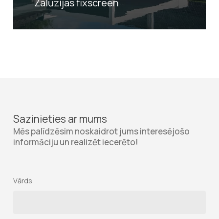
Žalūzijas fixscreen
Sazinieties ar mums
Mēs palīdzēsim noskaidrot jums interesējošo
informāciju un realizēt iecerēto!
Vārds