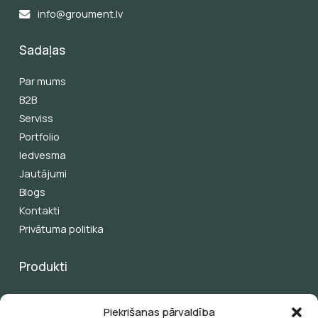
info@groument.lv
Sadaļas
Par mums
B2B
Serviss
Portfolio
Iedvesma
Jautājumi
Blogs
Kontakti
Privātuma politika
Produkti
Pergolas
Piekrišanas pārvaldība
Žalūzijas