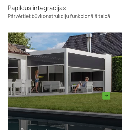
Papildus integrācijas
Pārvērtiet būvkonstrukciju funkcionālā telpā