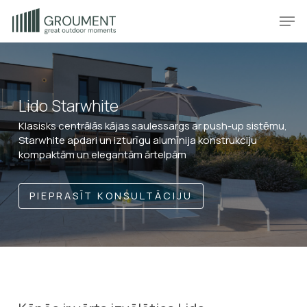
Skip
Produkt
Prod
to
main
content
Lido Starwhite
Klasisks centrālās kājas saulessargs ar push-up sistēmu,
Starwhite apdari un izturīgu alumīnija konstrukciju
kompaktām un elegantām ārtelpām
PIEPRASĪT KONSULTĀCIJU