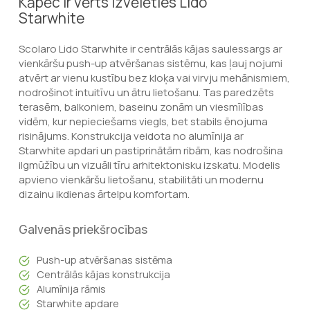
Kāpēc ir vērts izvēlēties Lido
Starwhite
Scolaro Lido Starwhite ir centrālās kājas saulessargs ar
vienkāršu push-up atvēršanas sistēmu, kas ļauj nojumi
atvērt ar vienu kustību bez kloķa vai virvju mehānismiem,
nodrošinot intuitīvu un ātru lietošanu. Tas paredzēts
terasēm, balkoniem, baseinu zonām un viesmīlības
vidēm, kur nepieciešams viegls, bet stabils ēnojuma
risinājums. Konstrukcija veidota no alumīnija ar
Starwhite apdari un pastiprinātām ribām, kas nodrošina
ilgmūžību un vizuāli tīru arhitektonisku izskatu. Modelis
apvieno vienkāršu lietošanu, stabilitāti un modernu
dizainu ikdienas ārtelpu komfortam.
Galvenās priekšrocības
Push-up atvēršanas sistēma
Centrālās kājas konstrukcija
Alumīnija rāmis
Starwhite apdare