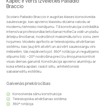
Kāpēc ir vērts izvēlēties Palladio
Braccio
Scolaro Palladio Braccio ir augstas klases konsolveida
saulessargs, kas apvieno klasisku dizaina valodu ar
modernu tehnisko risinājumu. Tā konstrukcija izstrādāta
intensīvai profesionālai lietošanai HoReCa vidē un plašu
ārtelpu ēnošanai, nodrošinot maksimālu brīvo zonu zem
nojumes. Modelis aprīkots ar teleskopisku atvēršanas
sistēmu, kas ļauj ērti atvērt un aizvērt saulessargu virs
mēbelēm, tās nepārvietojot. 360° rotācija un regulējams
slīpums līdz ~20° nodrošina precīzu ēnojuma kontroli
visas dienas garumā. Konstrukcija apvieno alumīniju ar
koka efekta apdari, radot siltu, arhitektoniski
sabalansētu estētiku.
Galvenās priekšrocības
Konsolveida sānu konstrukcija
Teleskopiska atvēršanas sistēma
360° rotācija