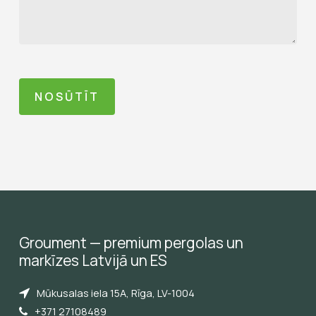
Groument
—
premium
pergolas
un
markīzes
Latvijā
un
ES
Mūkusalas iela 15A, Rīga, LV-1004
+371 27108489