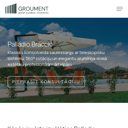
Skip
Produkt
Prod
to
main
content
Palladio Braccio
Klasisks konsolveida saulessargs ar teleskopisku
sistēmu, 360° rotāciju un elegantu alumīnija–koka
estētiku profesionālām ārtelpām
PIEPRASĪT KONSULTĀCIJU