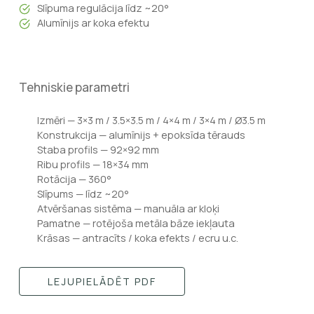
Slīpuma regulācija līdz ~20°
Alumīnijs ar koka efektu
Tehniskie parametri
Izmēri — 3×3 m / 3.5×3.5 m / 4×4 m / 3×4 m / Ø3.5 m
Konstrukcija — alumīnijs + epoksīda tērauds
Staba profils — 92×92 mm
Ribu profils — 18×34 mm
Rotācija — 360°
Slīpums — līdz ~20°
Atvēršanas sistēma — manuāla ar kloķi
Pamatne — rotējoša metāla bāze iekļauta
Krāsas — antracīts / koka efekts / ecru u.c.
LEJUPIELĀDĒT PDF