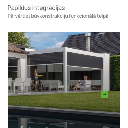
Papildus integrācijas
Pārvērtiet būvkonstrukciju funkcionālā telpā