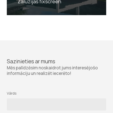
Žalūzijas fixscreen
Sazinieties ar mums
Mēs palīdzēsim noskaidrot jums interesējošo
informāciju un realizēt iecerēto!
Vārds