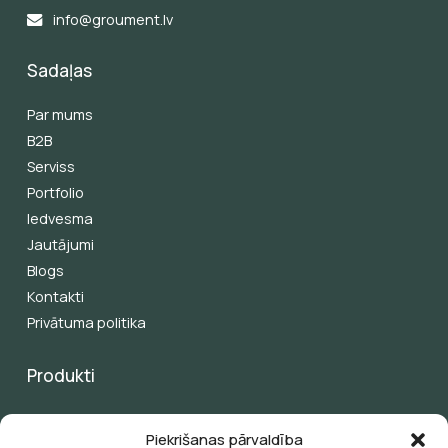
info@groument.lv
Sadaļas
Par mums
B2B
Serviss
Portfolio
Iedvesma
Jautājumi
Blogs
Kontakti
Privātuma politika
Produkti
Pergolas
Piekrišanas pārvaldība
Žalūzijas