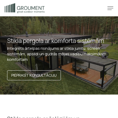
Skip
Produkt
Prod
to
main
content
Stikla pergola ar komforta sistēmām
Integrēts ārtelpas risinājums ar stikla jumtu, screen
sistēmām, apsildi un gudrās mājas vadību maksimālam
komfortam
PIEPRASĪT KONSULTĀCIJU