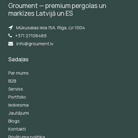
Groument
—
premium
pergolas
un
markīzes
Latvijā
un
ES
Mūkusalas iela 15A, Rīga, LV-1004
+371 27108489
info@groument.lv
Sadaļas
Par mums
B2B
Serviss
Portfolio
Iedvesma
Jautājumi
Blogs
Kontakti
Privātuma politika