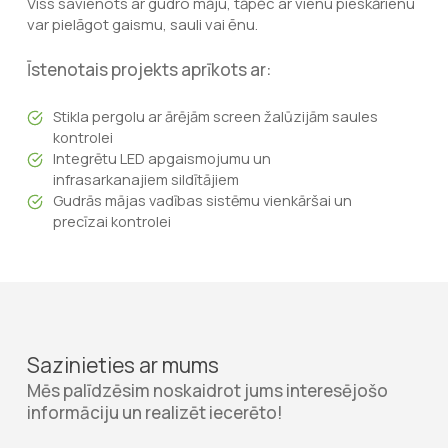
Viss savienots ar gudro māju, tāpēc ar vienu pieskārienu
var pielāgot gaismu, sauli vai ēnu.
Īstenotais projekts aprīkots ar:
Stikla pergolu ar ārējām screen žalūzijām saules
kontrolei
Integrētu LED apgaismojumu un
infrasarkanajiem sildītājiem
Gudrās mājas vadības sistēmu vienkāršai un
precīzai kontrolei
Sazinieties ar mums
Mēs palīdzēsim noskaidrot jums interesējošo
informāciju un realizēt iecerēto!