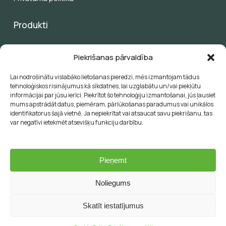
Produkti
Pergolas
Piekrišanas pārvaldība
Žalūzijas
Saules aizsardzība
Lai nodrošinātu vislabāko lietošanas pieredzi, mēs izmantojam tādus
Saulessargi
tehnoloģiskos risinājumus kā sīkdatnes, lai uzglabātu un/vai piekļūtu
informācijai par jūsu ierīci. Piekrītot šo tehnoloģiju izmantošanai, jūs ļausiet
Papildu produkti
mums apstrādāt datus, piemēram, pārlūkošanas paradumus vai unikālos
HoReCa
identifikatorus šajā vietnē. Ja nepiekrītat vai atsaucat savu piekrišanu, tas
var negatīvi ietekmēt atsevišķu funkciju darbību.
E-veikals
Pieņemt
SAZINĀTIES
Noliegums
© 2026 Groument. Great outdoor moments.
Skatīt iestatījumus
facebook
linkedin
instagram