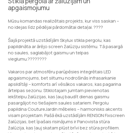
Stikla pergola ar žalūzijām un
apgaismojumu
Mūsu komandas realizētais projekts, kur viss saskan –
no idejas līdz pēdējai pārdomātai detaļai. ????
Šajā projektā uzstādījām Skylux stikla pergolu, kas
papildināta ar ārējo screen žalūziju sistēmu. Tā pasargā
no saules, saglabājot gaismu un telpas
vieglumu.????????
Vakaros par atmosfēru parūpēsies integrētais LED
apgaismojums, bet siltumu nodrošinās infrasarkanie
apsildītāji – komforts arī vēsākos vakaros, kas pagarina
ārtelpas sezonu. Stiklotajam jumtam pievienotas
iekštelpu žalūzijas, kas ļauj baudīt dienas gaismu
pasargājot no tiešajiem saules satariem. Pergolu
papildina CoutureJardin mēbeles – harmonisks akcents
visam projektam. Pašā ēkā uzstādījām RENSON Fixscreen
žalūzijas, bet īpašais risinājums ir Panovista stūra
žalūzija, kas ļauj skatam plūst brīvi bez stūra profiliem.