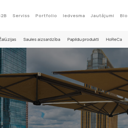
B2B
Serviss
Portfolio
Iedvesma
Jautājumi
Blo
Žalūzijas
Saules aizsardzība
Papildu produkti
HoReCa