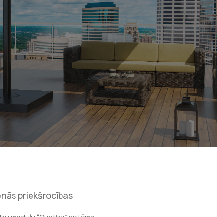
nās priekšrocības
tru moduļu “Quattro” sistēma