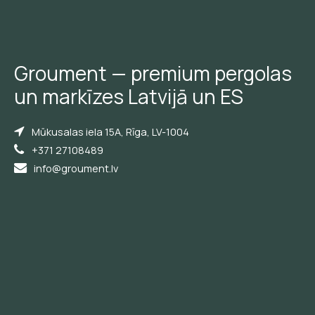
Groument
—
premium
pergolas
un
markīzes
Latvijā
un
ES
Mūkusalas iela 15A, Rīga, LV-1004
+371 27108489
info@groument.lv