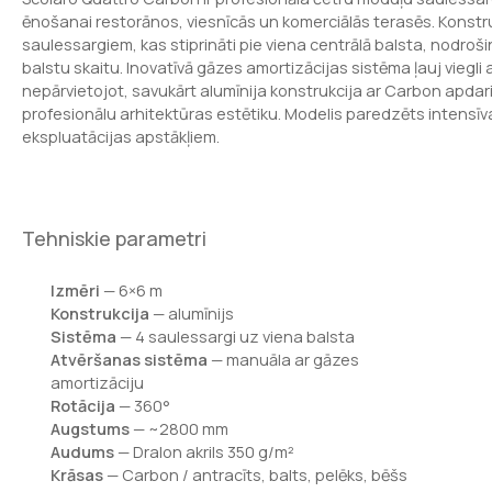
ēnošanai restorānos, viesnīcās un komerciālās terasēs. Konstru
saulessargiem, kas stiprināti pie viena centrālā balsta, nodroš
balstu skaitu. Inovatīvā gāzes amortizācijas sistēma ļauj viegli 
nepārvietojot, savukārt alumīnija konstrukcija ar Carbon apdari
profesionālu arhitektūras estētiku. Modelis paredzēts intensīv
ekspluatācijas apstākļiem.
Tehniskie parametri
Izmēri
— 6×6 m
Konstrukcija
— alumīnijs
Sistēma
— 4 saulessargi uz viena balsta
Atvēršanas sistēma
— manuāla ar gāzes
amortizāciju
Rotācija
— 360°
Augstums
— ~2800 mm
Audums
— Dralon akrils 350 g/m²
Krāsas
— Carbon / antracīts, balts, pelēks, bēšs