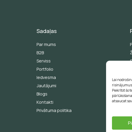
Sadaļas
Par mums
B2B
Serviss
Portfolio
Iedvesma
Lai nodrošin
risinājumus 
Jautājumi
Piekrītot šo
Blogs
E
pārlūkošanas
atsaucat sav
Kontakti
Privātuma politika
P