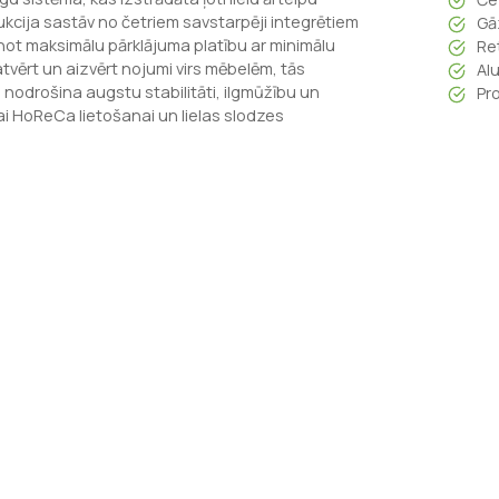
kcija sastāv no četriem savstarpēji integrētiem
Gā
inot maksimālu pārklājuma platību ar minimālu
Re
atvērt un aizvērt nojumi virs mēbelēm, tās
Al
 nodrošina augstu stabilitāti, ilgmūžību un
Pr
ai HoReCa lietošanai un lielas slodzes