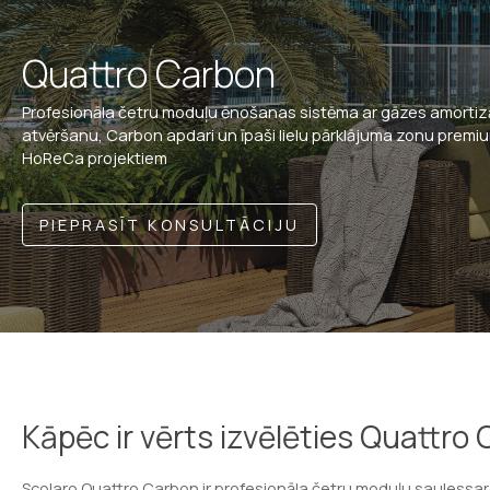
Quattro Carbon
Profesionāla četru moduļu ēnošanas sistēma ar gāzes amortiz
atvēršanu, Carbon apdari un īpaši lielu pārklājuma zonu premi
HoReCa projektiem
PIEPRASĪT KONSULTĀCIJU
Kāpēc ir vērts izvēlēties Quattro
Scolaro Quattro Carbon ir profesionāla četru moduļu saulessargu