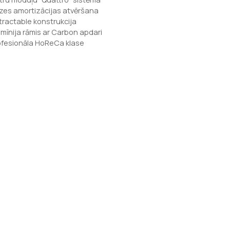
zes amortizācijas atvēršana
tractable konstrukcija
umīnija rāmis ar Carbon apdari
ofesionāla HoReCa klase