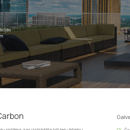
ācijas
um
 Carbon
Galve
 sistēma, kas izstrādāta ļoti lielu ārtelpu
Če