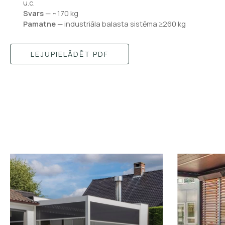
u.c.
Svars
— ~170 kg
Pamatne
— industriāla balasta sistēma ≥260 kg
LEJUPIELĀDĒT PDF