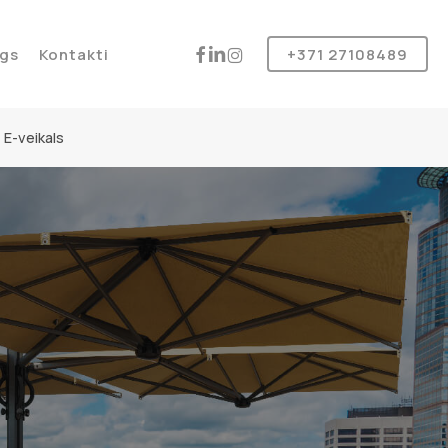
Produkt
instagram
facebook
linkedin
gs
Kontakti
+371 27108489
E-veikals