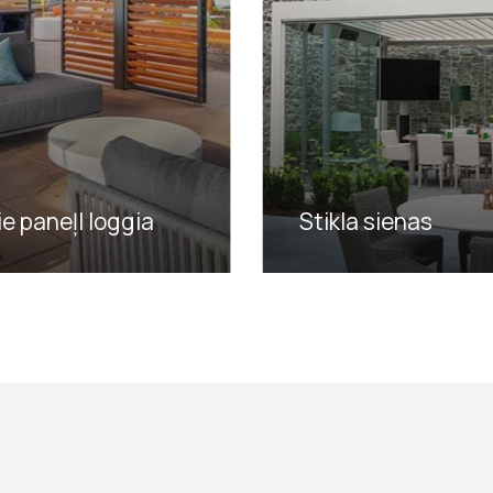
e paneļI loggia
Stikla sienas