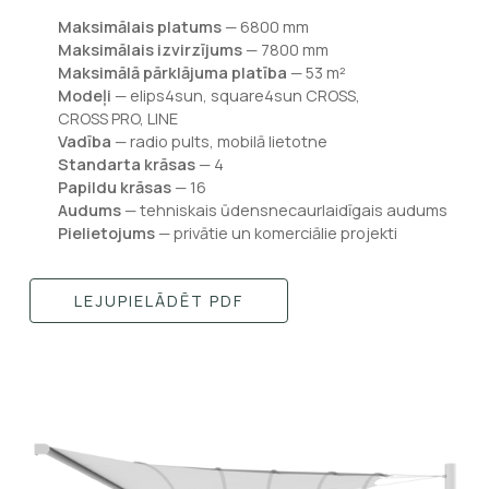
Maksimālais platums
— 6800 mm
Maksimālais izvirzījums
— 7800 mm
Maksimālā pārklājuma platība
— 53 m²
Modeļi
— elips4sun, square4sun CROSS,
CROSS PRO, LINE
Vadība
— radio pults, mobilā lietotne
Standarta krāsas
— 4
Papildu krāsas
— 16
Audums
— tehniskais ūdensnecaurlaidīgais audums
Pielietojums
— privātie un komerciālie projekti
LEJUPIELĀDĒT PDF