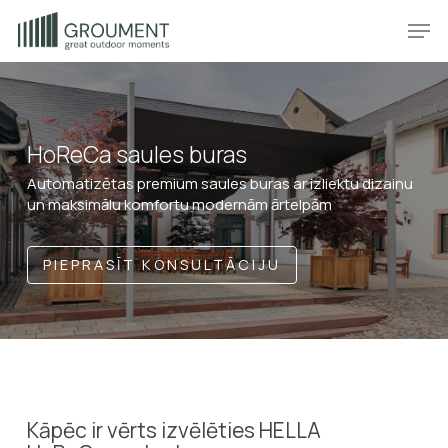
Skip
Produkt
Prod
to
main
content
HoReCa saules buras
Automatizētas premium saules buras ar izliektu dizainu
un maksimālu komfortu modernām ārtelpām
PIEPRASĪT KONSULTĀCIJU
Kāpēc ir vērts izvēlēties HELLA