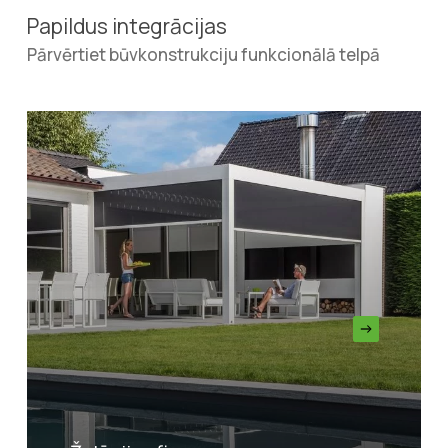
Papildus integrācijas
Pārvērtiet būvkonstrukciju funkcionālā telpā