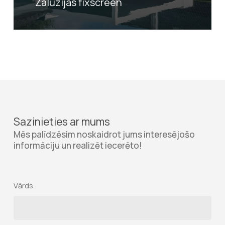
Žalūzijas fixscreen
Sazinieties ar mums
Mēs palīdzēsim noskaidrot jums interesējošo
informāciju un realizēt iecerēto!
Vārds