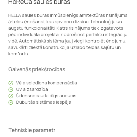
HoReCa saules buras
HELLA saules buras ir mūsdienīgs arhitektūras risinājums
ārtelpu ēnošanai, kas apvieno dizainu, tehnoloģiju un
augstu funkcionalitāti. Katrs risinājums tiek izgatavots
pēc individuāla projekta, nodrošinot perfektu integrāciju
vidē. Automātiskā sistēma ļauj viegli kontrolēt ēnojumu,
savukārt izliektā konstrukcija uzlabo telpas sajūtu un
komfortu.
Galvenās priekšrocības
Vēja spiediena kompensācija
UV aizsardzība
Ūdensnecaurlaidīgs audums
Dubultās sistēmas iespēja
Tehniskie parametri