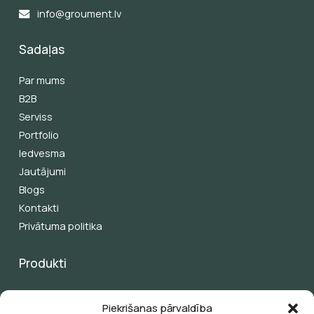
info@groument.lv
Sadaļas
Par mums
B2B
Serviss
Portfolio
Iedvesma
Jautājumi
Blogs
Kontakti
Privātuma politika
Produkti
Pergolas
Piekrišanas pārvaldība
Žalūzijas