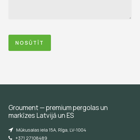
Groument
—
premium
pergolas
un
markīzes
Latvijā
un
ES
Mūkusalas iela 15A, Rīga, LV-1004
+371 27108489