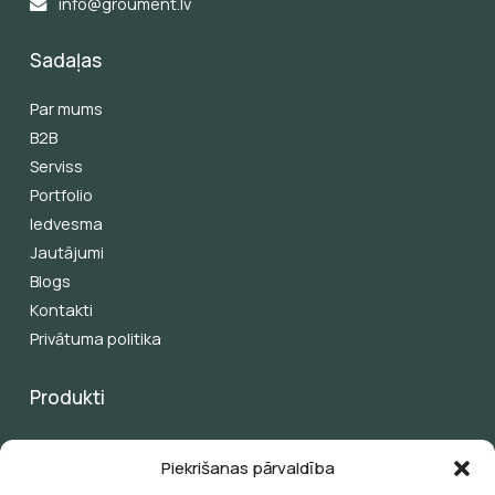
info@groument.lv
Sadaļas
Par mums
B2B
Serviss
Portfolio
Iedvesma
Jautājumi
Blogs
Kontakti
Privātuma politika
Produkti
Pergolas
Piekrišanas pārvaldība
Žalūzijas