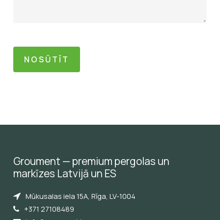
Groument
—
premium
pergolas
un
markīzes
Latvijā
un
ES
Mūkusalas iela 15A, Rīga, LV-1004
+371 27108489