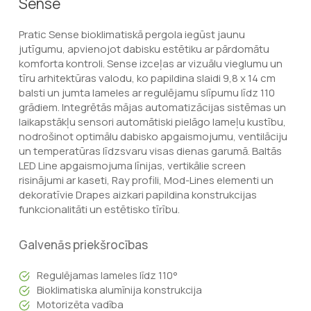
Sense
Pratic Sense bioklimatiskā pergola iegūst jaunu
jutīgumu, apvienojot dabisku estētiku ar pārdomātu
komforta kontroli. Sense izceļas ar vizuālu vieglumu un
tīru arhitektūras valodu, ko papildina slaidi 9,8 x 14 cm
balsti un jumta lameles ar regulējamu slīpumu līdz 110
grādiem. Integrētās mājas automatizācijas sistēmas un
laikapstākļu sensori automātiski pielāgo lameļu kustību,
nodrošinot optimālu dabisko apgaismojumu, ventilāciju
un temperatūras līdzsvaru visas dienas garumā. Baltās
LED Line apgaismojuma līnijas, vertikālie screen
risinājumi ar kaseti, Ray profili, Mod-Lines elementi un
dekoratīvie Drapes aizkari papildina konstrukcijas
funkcionalitāti un estētisko tīrību.
Galvenās priekšrocības
Regulējamas lameles līdz 110°
Bioklimatiska alumīnija konstrukcija
Motorizēta vadība