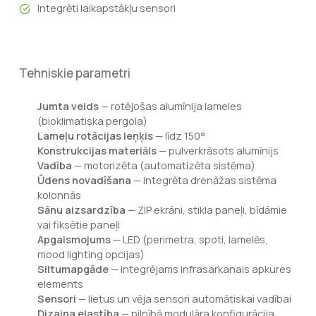
Integrēti laikapstākļu sensori
Tehniskie parametri
Jumta veids
— rotējošas alumīnija lameles
(bioklimatiska pergola)
Lameļu rotācijas leņķis
— līdz 150°
Konstrukcijas materiāls
— pulverkrāsots alumīnijs
Vadība
— motorizēta (automatizēta sistēma)
Ūdens novadīšana
— integrēta drenāžas sistēma
kolonnās
Sānu aizsardzība
— ZIP ekrāni, stikla paneļi, bīdāmie
vai fiksētie paneļi
Apgaismojums
— LED (perimetra, spoti, lamelēs,
mood lighting opcijas)
Siltumapgāde
— integrējams infrasarkanais apkures
elements
Sensori
— lietus un vēja sensori automātiskai vadībai
Dizaina elastība
— pilnībā modulāra konfigurācija