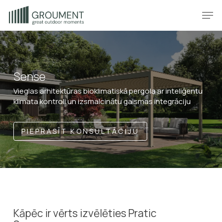
Skip
Produkt
Prod
to
main
content
Sense
Vieglas arhitektūras bioklimatiskā pergola ar inteliģentu
klimata kontroli un izsmalcinātu gaismas integrāciju
PIEPRASĪT KONSULTĀCIJU
Kāpēc ir vērts izvēlēties Pratic