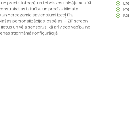
 un precīzi integrētus tehniskos risinājumus. XL
Ef
konstrukcijas izturību un precīzu klimata
Pr
 un neredzamie savienojumi izceļ tīru,
Ko
plašas personalizācijas iespējas — ZIP screen
lietus un vēja sensorus, kā arī viedo vadību no
enas stiprināmā konfigurācijā.