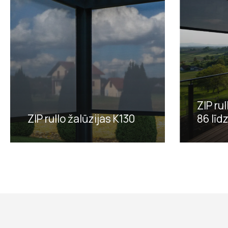
ZIP ru
ZIP rullo žalūzijas K130
86 līd