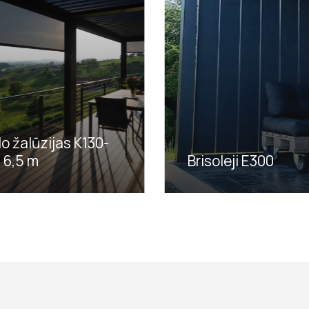
llo žalūzijas K130-
z 6,5 m
Brisoleji E300