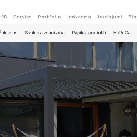
B2B
Serviss
Portfolio
Iedvesma
Jautājumi
Blo
Žalūzijas
Saules aizsardzība
Papildu produkti
HoReCa