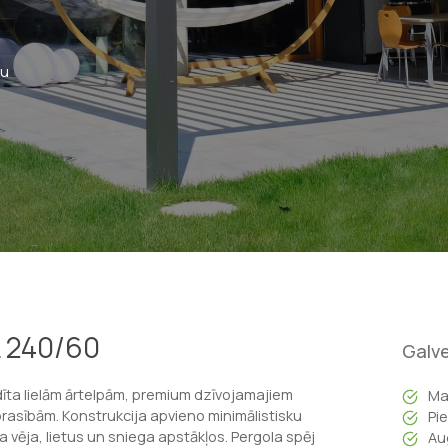
lu
L 240/60
Galve
adīta lielām ārtelpām, premium dzīvojamajiem
Ma
asībām. Konstrukcija apvieno minimālistisku
Pi
a vēja, lietus un sniega apstākļos. Pergola spēj
Au