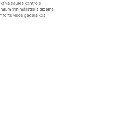
ektīva saules kontrole
emium minimālistisks dizains
mforts visos gadalaikos