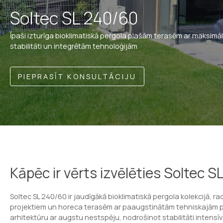
Soltec SL 240/60
Īpaši izturīga bioklimatiskā pergola plašām terasēm ar maksimā
stabilitāti un integrētām tehnoloģijām
PIEPRASĪT KONSULTĀCIJU
Kāpēc ir vērts izvēlēties Soltec S
Soltec SL 240/60 ir jaudīgākā bioklimatiskā pergola kolekcijā, r
projektiem un horeca terasēm ar paaugstinātām tehniskajām pr
arhitektūru ar augstu nestspēju, nodrošinot stabilitāti intensīv