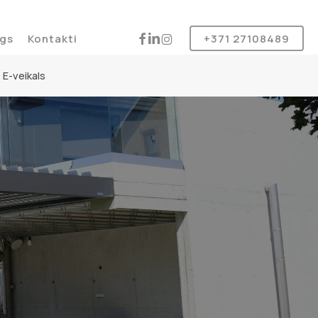
Produkt
instagram
facebook
linkedin
gs
Kontakti
+371 27108489
E-veikals