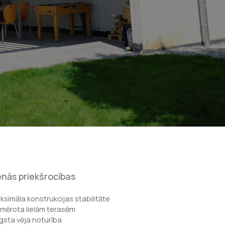
nās priekšrocības
ksimāla konstrukcijas stabilitāte
emērota lielām terasēm
gsta vēja noturība