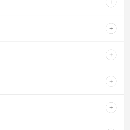
dus maksu var nokrāsot jebkurā RAL krāsā.
ēlaties pēc iespējas precīzāk saskaņot esošo krāsu,
parametri un pulvera ražošanas partiju atšķirības vienmēr
ukcijā/nišā.