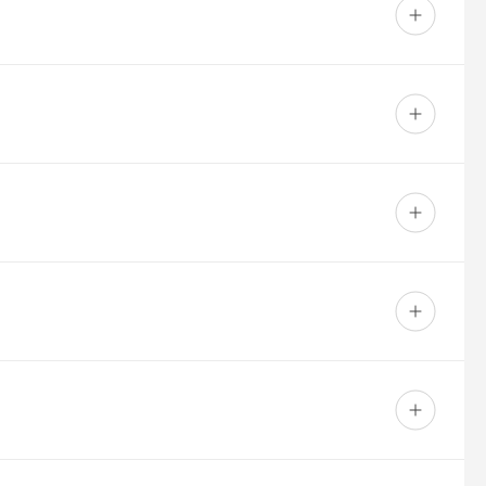
ka sijas konstrukcijas.
koka skrūves.
tikla sienām, statiskām alumīnija sienām, stikla lamelēm,
nu komplektāciju. Taču vēlams jau iepriekš paredzēt
plānots sākt pergolas izmantošanu, jo tas ir optimāls laiks,