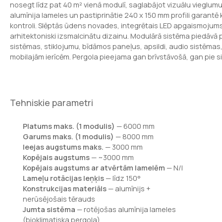
nosegt līdz pat 40 m² vienā modulī, saglabājot vizuālu vieglumu
alumīnija lameles un pastiprinātie 240 x 150 mm profili garantē 
kontroli. Slēptās ūdens novades, integrētais LED apgaismojums
arhitektoniski izsmalcinātu dizainu. Modulārā sistēma piedāvā 
sistēmas, stiklojumu, bīdāmos paneļus, apsildi, audio sistēmas, 
mobilajām ierīcēm. Pergola pieejama gan brīvstāvošā, gan pie si
Tehniskie parametri
Platums maks. (1 modulis)
— 6000 mm
Garums maks. (1 modulis)
— 8000 mm
Ieejas augstums maks.
— 3000 mm
Kopējais augstums
— ~3000 mm
Kopējais augstums ar atvērtām lamelēm
— N/I
Lameļu rotācijas leņķis
— līdz 150°
Konstrukcijas materiāls
— alumīnijs +
nerūsējošais tērauds
Jumta sistēma
— rotējošas alumīnija lameles
(bioklimatiska pergola)