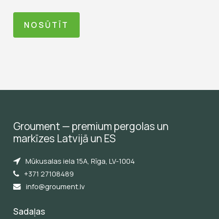
Groument
—
premium
pergolas
un
markīzes
Latvijā
un
ES
Mūkusalas iela 15A, Rīga, LV-1004
+371 27108489
info@groument.lv
Sadaļas