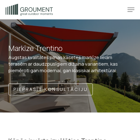
Skip
Produkt
Prod
to
main
content
Markīze Trentino
Augstas kvalitātes pilnas kasetes markīze lielām
terasēm ar daudzpusīgiem dizaina variantiem, kas
piemēroti gan modernai, gan klasiskai arhitektūrai
PIEPRASĪT KONSULTĀCIJU