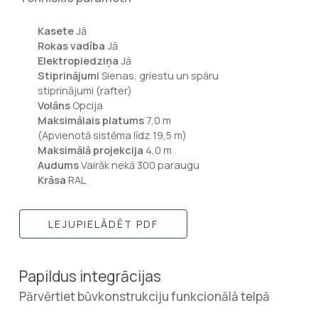
Kasete
Jā
Rokas vadība
Jā
Elektropiedziņa
Jā
Stiprinājumi
Sienas, griestu un spāru
stiprinājumi (rafter)
Volāns
Opcija
Maksimālais platums
7,0 m
(Apvienotā sistēma līdz 19,5 m)
Maksimālā projekcija
4,0 m
Audums
Vairāk nekā 300 paraugu
Krāsa
RAL
LEJUPIELĀDĒT PDF
Papildus integrācijas
Pārvērtiet būvkonstrukciju funkcionālā telpā