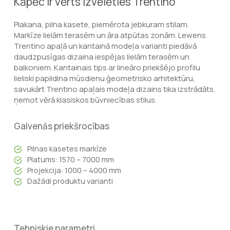
Kāpēc ir vērts izvēlēties Trentino
Plakana, pilna kasete, piemērota jebkuram stilam.
Markīze lielām terasēm un āra atpūtas zonām. Lewens
Trentino apaļā un kantainā modeļa varianti piedāvā
daudzpusīgas dizaina iespējas lielām terasēm un
balkoniem. Kantainais tips ar lineāro priekšējo profilu
lieliski papildina mūsdienu ģeometrisko arhitektūru,
savukārt Trentino apaļais modeļa dizains tika izstrādāts,
ņemot vērā klasiskos būvniecības stilus.
Galvenās priekšrocības
Pilnas kasetes markīze
Platums: 1570 – 7000 mm
Projekcija: 1000 – 4000 mm
Dažādi produktu varianti
Tehniskie parametri